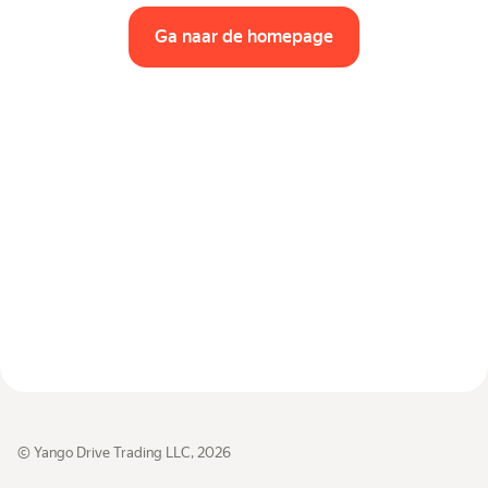
Auto's per klasse
Ga naar de homepage
Snelle links
Sitemap
Gebruiksvoorwaarden
Privacyverklaring
© Yango Drive Trading LLC, 2026