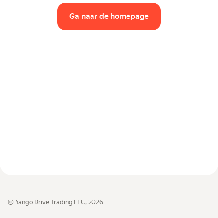
Auto's per klasse
Ga naar de homepage
Snelle links
Sitemap
Gebruiksvoorwaarden
Privacyverklaring
© Yango Drive Trading LLC, 2026