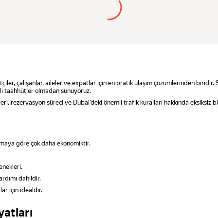
tçiler, çalışanlar, aileler ve expatlar için en pratik ulaşım çözümlerinden biridir.
li taahhütler olmadan sunuyoruz.
i, rezervasyon süreci ve Dubai’deki önemli trafik kuralları hakkında eksiksiz bilg
maya göre çok daha ekonomiktir.
nekleri.
rdımı dahildir.
ar için idealdir.
yatları