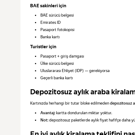
BAE sakinleri için
BAE sürücü belgesi
Emirates ID
Pasaport fotokopisi
Banka kartı
Turistler için
Pasaport + giriş damgası
Ülke sürücü belgesi
Uluslararası Ehliyet (IDP) — gerekiyorsa
Geçerli banka kartı
Depozitosuz aylık araba kirala
Kartınızda herhangi bir tutar bloke edilmeden
depozitosuz a
Avantaj:
kartta dondurulan miktar yoktur.
Not:
depozitosuz paketlerde aylık fiyat hafifçe daha yük
En iyi aylık kiralama teklifini na