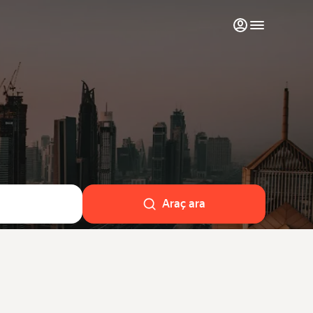
Favorilerim
Destek ekibiyle iletişime geçin
Aylık kiralamalar
Lüks araçlar
Araçlarımı pazaryerinde listele
Araç ara
Blog
SSS