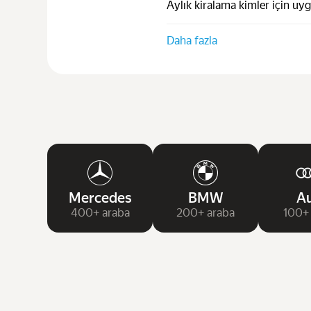
Aylık kiralama kimler için uy
Daha fazla
Mercedes
BMW
Au
400+ araba
200+ araba
100+ 