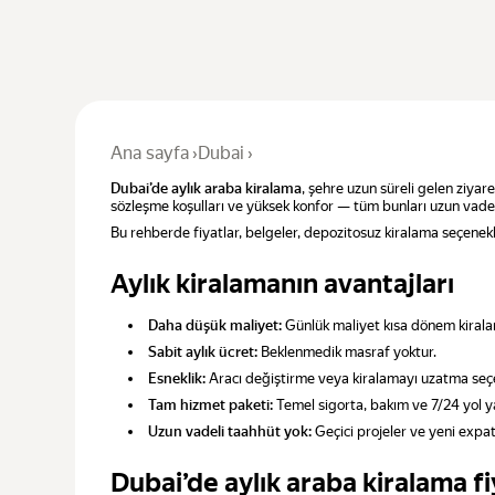
Ana sayfa
›
Dubai
›
Dubai’de aylık araba kiralama
, şehre uzun süreli gelen ziyare
sözleşme koşulları ve yüksek konfor — tüm bunları uzun vade
Bu rehberde fiyatlar, belgeler, depozitosuz kiralama seçenekler
Aylık kiralamanın avantajları
Daha düşük maliyet:
Günlük maliyet kısa dönem kirala
Sabit aylık ücret:
Beklenmedik masraf yoktur.
Esneklik:
Aracı değiştirme veya kiralamayı uzatma seçe
Tam hizmet paketi:
Temel sigorta, bakım ve 7/24 yol ya
Uzun vadeli taahhüt yok:
Geçici projeler ve yeni expatl
Dubai’de aylık araba kiralama fi