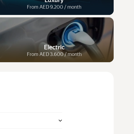
Luxury
From AED 9.200 / month
Electric
From AED 3.600 / month