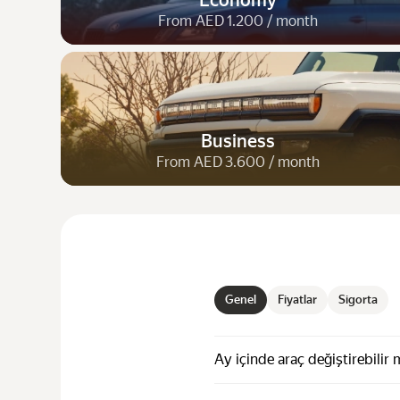
Economy
From AED 1.200 / month
Business
From AED 3.600 / month
Genel
Fiyatlar
Sigorta
Ay içinde araç değiştirebilir