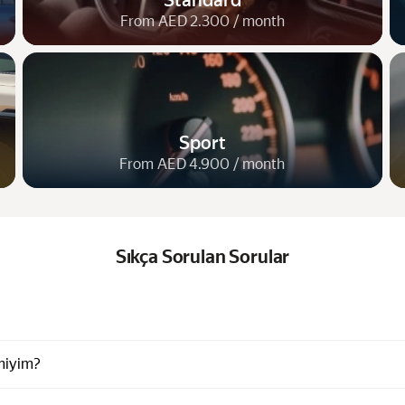
Standard
From AED 2.300 / month
Sport
From AED 4.900 / month
Sıkça Sorulan Sorular
 miyim?