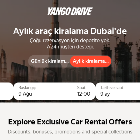
Aylık araç kiralama Dubai'de
Çoğu rezervasyon için depozito yok.
7/24 müşteri desteği.
Günlük kiralamalar
Aylık kiralamalar
Aylık kiralamalar
Başlangıç
Saat
Tarih ve saat
9 Ağu
12:00
9 ay
Explore Exclusive Car Rental Offers
Discounts, bonuses, promotions and special collections