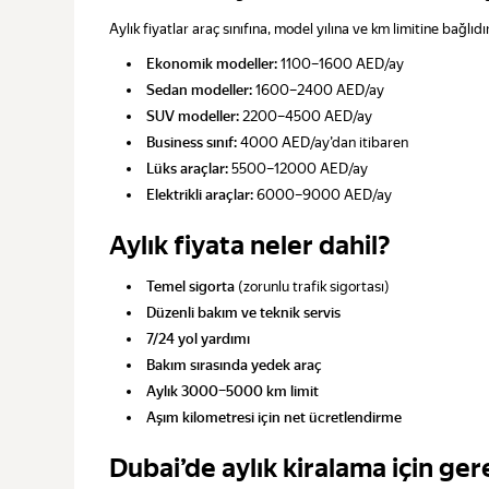
Aylık fiyatlar araç sınıfına, model yılına ve km limitine bağlıdır
Ekonomik modeller:
1100–1600 AED/ay
Sedan modeller:
1600–2400 AED/ay
SUV modeller:
2200–4500 AED/ay
Business sınıf:
4000 AED/ay’dan itibaren
Lüks araçlar:
5500–12000 AED/ay
Elektrikli araçlar:
6000–9000 AED/ay
Aylık fiyata neler dahil?
Temel sigorta
(zorunlu trafik sigortası)
Düzenli bakım ve teknik servis
7/24 yol yardımı
Bakım sırasında yedek araç
Aylık 3000–5000 km limit
Aşım kilometresi için net ücretlendirme
Dubai’de aylık kiralama için ger