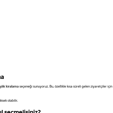
ma
ylık kiralama
seçeneği sunuyoruz. Bu, özellikle kısa süreli gelen ziyaretçiler için
sek olabilir.
sıl seçmelisiniz?