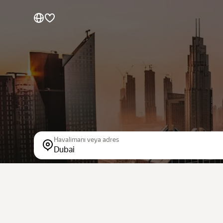
Markalara göre araçlar
Sınıfa göre araçlar
Hızlı bağlantılar
Site haritası
Kullanım Koşulları
Gizlilik Bildirimi
Havalimanı veya adres
Dubai