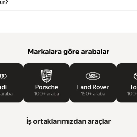
gun?
Markalara göre arabalar
di
Porsche
Land Rover
To
araba
100+ araba
150+ araba
100+
İş ortaklarımızdan araçlar