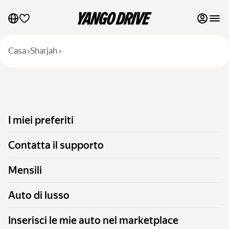
I miei preferiti
Casa
›
Sharjah
›
Contatta il supporto
Mensili
I miei preferiti
Auto di lusso
Contatta il supporto
Inserisci le mie auto nel marketplace
Mensili
Blog
Auto di lusso
FAQ
Inserisci le mie auto nel marketplace
Auto di marche