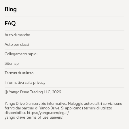
Auto per classi
Blog
Collegamenti rapidi
FAQ
Sitemap
Termini di utilizzo
Auto di marche
Informativa sulla privacy
Auto per classi
Collegamenti rapidi
Sitemap
Termini di utilizzo
Informativa sulla privacy
© Yango Drive Trading LLC, 2026
Yango Drive è un servizio informativo. Noleggio auto e altri servizi sono
forniti dai partner di Yango Drive. Si applicano i termini di utilizzo
disponibili su
https://yango.com/legal/​
yango_drive_terms_of_use_uae/en/
.