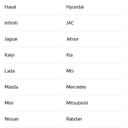
Véhicules par classes
Haval
Hyundai
Liens utiles
Infiniti
JAC
Plan du site
Conditions générales
Jaguar
Jetour
Déclaration de confidentialité
Kaiyi
Kia
Lada
MG
Mazda
Mercedes
Mini
Mitsubishi
Nissan
Rabdan