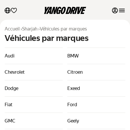
Mes favoris
Accueil
›
Sharjah
›
Véhicules par marques
Véhicules par marques
Contacter l'assistance
Au mois
Audi
BMW
Véhicules de luxe
Chevrolet
Citroen
Proposer mes véhicules à la location
Dodge
Exeed
Blog
Fiat
Ford
FAQ
GMC
Geely
Véhicules par marques