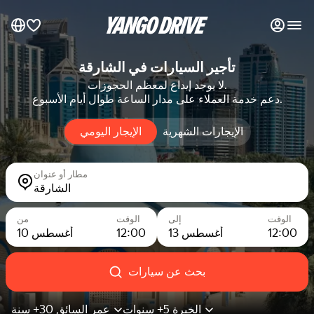
تأجير السيارات في الشارقة
المفضلة لدي
لا يوجد إيداع لمعظم الحجوزات.
دعم خدمة العملاء على مدار الساعة طوال أيام الأسبوع.
تواصل مع فريق الدعم
الإيجارات الشهرية
الإيجار اليومي
الإيجار اليومي
الإيجارات الشهرية
سيارات فاخرة
مطار أو عنوان
الشارقة
إدراج سياراتي في قوائم السوق
الوقت
إلى
الوقت
من
12:00
13 أغسطس
12:00
10 أغسطس
المدونة
بحث عن سيارات
الأسئلة الشائعة
السيارات حسب العلامة التجارية
الخبرة 5+ سنوات
عمر السائق 30+ سنة