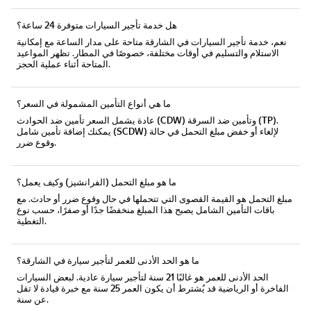
هل خدمة تأجير السيارات متوفرة 24 ساعة؟
نعم، خدمة
تأجير السيارات في الشارقة
متاحة
على مدار الساعة
مع إمكانية
الاستلام والتسليم في أوقات مختلفة، خصوصًا في المطار. تظهر المواعيد
المتاحة أثناء عملية الحجز.
ما هي أنواع التأمين المشمولة في السعر؟
.
تأمين ضد السرقة (TP)
و
تأمين ضد الحوادث (CDW)
عادة يشمل السعر
لإلغاء أو خفض مبلغ التحمل في حالة
تأمين شامل (SCDW)
يمكنك إضافة
وقوع ضرر.
ما هو مبلغ التحمل (الفرانشيز) وكيف يعمل؟
مبلغ التحمل
هو القيمة القصوى التي تتحملها في حال وقوع ضرر أو حادث. مع
باقات التأمين الشامل يصبح هذا المبلغ منخفضًا جدًا أو صفرًا، حسب نوع
التغطية.
ما هو الحد الأدنى للعمر لتأجير سيارة في الشارقة؟
الحد الأدنى للعمر هو غالبًا
21 سنة
لتأجير سيارة عادية. لبعض السيارات
الفاخرة أو الرياضية قد يُشترط أن يكون العمر
25 سنة
مع خبرة قيادة لا تقل
عن سنة.