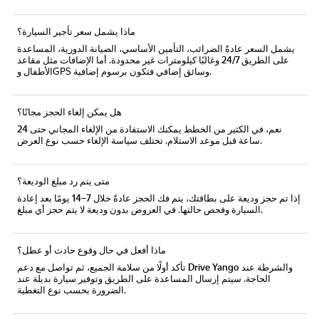
ماذا يشمل سعر تأجير السيارة؟
يشمل السعر عادةً
الضرائب، التأمين الأساسي، الصيانة الدورية، المساعدة
على الطريق 24/7
وغالبًا
كيلومترات غير محدودة
. أما الإضافات مثل مقاعد
الأطفال وGPS وسائق إضافي فتكون برسوم إضافية.
هل يمكن إلغاء الحجز مجانًا؟
نعم، في الكثير من الخطط يمكنك الاستفادة من
الإلغاء المجاني حتى 24
. تختلف سياسة الإلغاء حسب نوع العرض.
ساعة قبل موعد الاستلام
متى يتم رد مبلغ الوديعة؟
إذا تم حجز وديعة على بطاقتك، يتم فك الحجز عادةً خلال
7–14 يومًا
بعد إعادة
السيارة وفحص حالتها. في العروض بدون وديعة لا يتم حجز أي مبلغ.
ماذا أفعل في حال وقوع حادث أو عطل؟
والشرطة عند
دعم Drive Yango
تأكد أولًا من سلامة الجميع، ثم تواصل مع
الحاجة. سيتم إرسال المساعدة على الطريق وتوفير سيارة بديلة عند
الضرورة بحسب نوع التغطية.