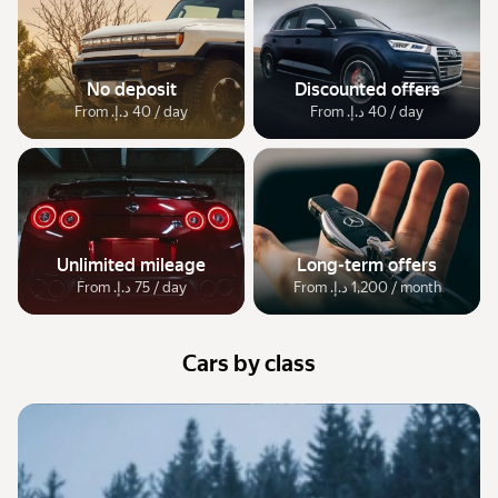
No deposit
Discounted offers
From ‏40 د.إ.‏ / day
From ‏40 د.إ.‏ / day
Unlimited mileage
Long-term offers
From ‏1,200 د.إ.‏ / month
From ‏75 د.إ.‏ / day
Cars by class