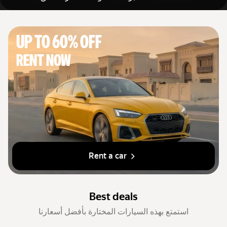
السيارات حسب الفئة
روابط سريعة
Up to 60% off
خريطة الموقع
Rent now
بنود الاستخدام
إشعار الخصوصية
Rent a car
Best deals
استمتع بهذه السيارات المختارة بأفضل أسعارنا