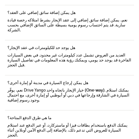
هل يمكن إضافة سائق إضافي على العقد؟
نعم، يمكن إضافة
سائق إضافي
إلى عقد الإيجار بشرط امتلاكه رخصة قيادة
سارية. قد يتم احتساب رسوم يومية بسيطة على السائق الإضافي بحسب
الشركة.
هل يوجد حد للكيلومترات في عقد الإيجار؟
العديد من العروض تشمل
عدد كيلومترات غير محدود
. في بعض السيارات
الفاخرة قد يوجد حد يومي، ويمكنك رؤية هذه المعلومات في تفاصيل السيارة
قبل الحجز.
هل يمكن إرجاع السيارة في مدينة أو إمارة أخرى؟
. يمكنك استلام
الإيجار باتجاه واحد (One-way)
نعم، يوفّر Drive Yango خيار
السيارة في الشارقة وإرجاعها في دبي أو أبوظبي أو إمارة أخرى، مع احتمال
وجود رسوم إضافية.
ما هي طرق الدفع المتاحة؟
يمكنك الدفع باستخدام
بطاقات فيزا أو ماستركارد
، أو عبر
الدفع عند استلام
السيارة
للعروض التي تدعم ذلك، بالإضافة إلى الدفع الآمن أونلاين أثناء
الحجز.