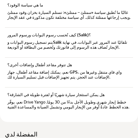
ما هي سياسة الوقود؟
غالبًا ما تُطبق سياسة
«ممتلئ – ممتلئ»
: تستلم السيارة بخزان وقود ممتلئ
ويجب إرجاعها ممتلئة كذلك. أي سياسة مختلفة تكون مذكورة في عقد الإيجار.
كيف تُحسب رسوم البوابات ورسوم المرور (Salik)؟
تلقائيًا عند المرور عبر البوابات. في نهاية
رسوم البوابات وSalik
يتم تسجيل
الإيجار تُضاف هذه الرسوم إلى فاتورتك وتُخصم من البطاقة أو الوديعة.
هل تتوفر مقاعد أطفال وإضافات أخرى؟
مقاعد أطفال، جهاز GPS، واي فاي متنقل
وغيرها من
نعم، يمكنك إضافة
الإضافات عند الحجز. يتم تجهيز الإضافات قبل تسليم السيارة لك.
هل يمكن استئجار سيارة شهريًا أو لفترة طويلة في الشارقة؟
نعم، يوفّر Drive Yango خطط
إيجار شهري وطويل الأجل
بدءًا من 30 يومًا.
هذه الخطط عادةً أوفر من الإيجار اليومي وتشمل الصيانة والمساعدة الفنية.
المفضلة لدي