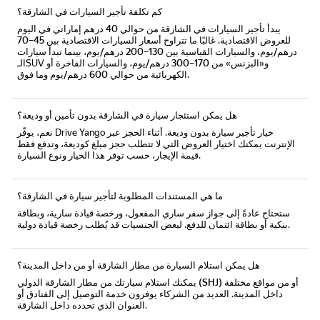
كم تكلفة تأجير السيارات في الشارقة؟
يبدأ
تأجير السيارات في الشارقة
من حوالي
40 درهم إماراتي في اليوم
للعروض الاقتصادية. غالبًا ما تتراوح أسعار السيارات الاقتصادية بين
45–70
درهم/يوم
، والسيارات القياسية بين
130–200 درهم/يوم
، بينما تبدأ سيارات
الـSUV و«البزنس» من
170–300 درهم/يوم
، والسيارات الفاخرة أو
وما فوق.
الكهربائية من حوالي
600 درهم/يوم
هل يمكن استئجار سيارة في الشارقة بدون تأمين أو وديعة؟
نعم، يوفّر Drive Yango خيار
تأجير سيارة بدون وديعة
. أثناء الحجز عبر
الإنترنت يمكنك اختيار العروض التي لا تتطلب حجز مبلغ كوديعة، وتدفع فقط
قيمة الإيجار، حسب توفر هذا الخيار ونوع السيارة.
ما هي المستندات المطلوبة لتأجير سيارة في الشارقة؟
ستحتاج عادةً إلى
جواز سفر ساري المفعول
، و
رخصة قيادة سارية
، و
بطاقة
.
بنكية أو بطاقة ائتمان
للدفع. لبعض الجنسيات قد يُطلب
رخصة قيادة دولية
هل يمكن استلام السيارة من مطار الشارقة أو من داخل المدينة؟
أو من مواقع مختلفة
مطار الشارقة الدولي (SHJ)
يمكنك استلام سيارتك من
داخل المدينة. العديد من الشركاء يوفرون خدمة التوصيل إلى الفنادق أو
العنوان الذي تحدده داخل الشارقة.