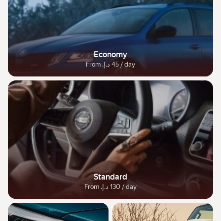
Economy
From ‏45 د.إ.‏ / day
Standard
From ‏130 د.إ.‏ / day