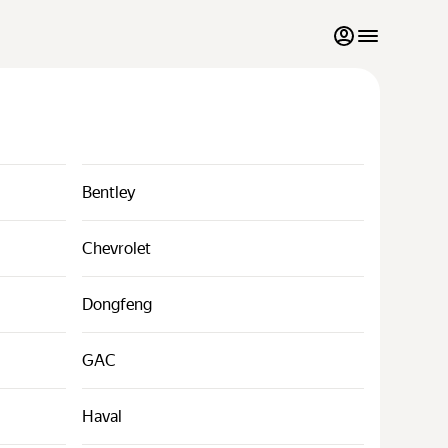
Mes favoris
Contacter l'assistance
Au mois
Bentley
Véhicules de luxe
Chevrolet
Proposer mes véhicules à la location
Dongfeng
Blog
GAC
FAQ
Haval