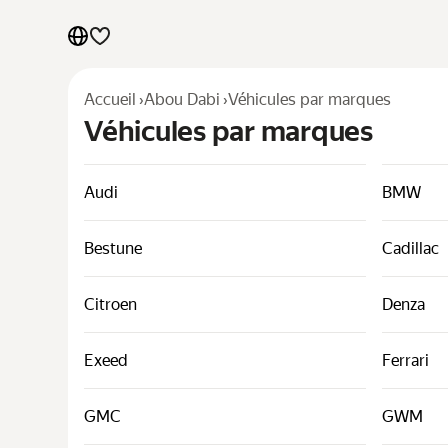
Accueil
›
Abou Dabi
›
Véhicules par marques
Véhicules par marques
Véhicules par marques
Véhicules par classes
Liens utiles
Audi
BMW
Plan du site
Conditions générales
Bestune
Cadillac
Déclaration de confidentialité
Citroen
Denza
Exeed
Ferrari
GMC
GWM