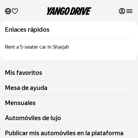
Mis favoritos
Enlaces rápidos
Mesa de ayuda
Rent a 5-seater car in Sharjah
Mensuales
Mis favoritos
Automóviles de lujo
Mesa de ayuda
Publicar mis automóviles en la plataforma
Mensuales
Blog
Automóviles de lujo
Preguntas frecuentes
Publicar mis automóviles en la plataforma
Automóviles por marca