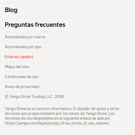
Automóviles por tipo
Blog
Enlaces rápidos
Preguntas frecuentes
Mapa del sitio
Condiciones de uso
Automóviles por marca
Aviso de privacidad
Automóviles por tipo
Enlaces rápidos
Mapa del sitio
Condiciones de uso
Aviso de privacidad
© Yango Drive Trading LLC, 2026
Yango Drive es un servicio informativo. El alquiler de autos y otros
servicios son proporcionados por los socios de Yango Drive. Los
términos de uso disponibles en el siguiente enlace se aplican:
https://yango.com/legal/​yango_drive_terms_of_use_uae/en/
.