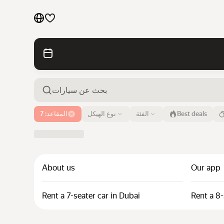
السيارات حسب العلامة التجارية
السيارات حسب الفئة
روابط سريعة
خريطة الموقع
مطار أو عنوان
Best deals
الفئة
نوع الهيكل
المقاعد: 7
دبي
بنود الاستخدام
إشعار الخصوصية
About us
Our app
Rent a 7-seater car in Dubai
Rent a 8-