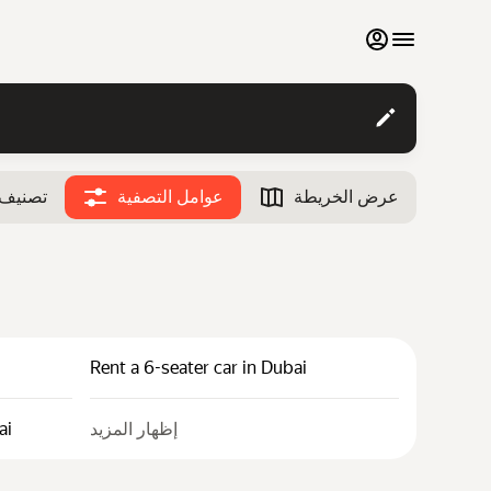
المفضلة لدي
تواصل مع فريق الدعم
عرض الخريطة
عوامل التصفية
تصنيف
الإيجارات الشهرية
الوقت
بحث عن سيارات
12:00
سيارات فاخرة
إدراج سياراتي في قوائم السوق
Rent a 6-seater car in Dubai
المدونة
الأسئلة الشائعة
إظهار المزيد
ai