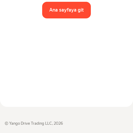
Sınıfa göre araçlar
Ana sayfaya git
Hızlı bağlantılar
Site haritası
Kullanım Koşulları
Gizlilik Bildirimi
© Yango Drive Trading LLC, 2026