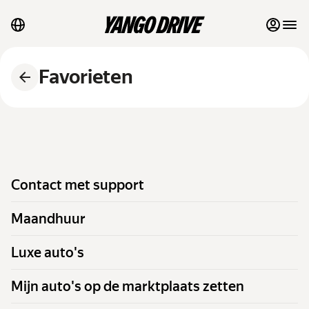
Contact met support
Favorieten
Maandhuur
Luxe auto's
Mijn auto's op de marktplaats zetten
Contact met support
Blog
Maandhuur
FAQ
Luxe auto's
Auto's per merk
Mijn auto's op de marktplaats zetten
Auto's per klasse
Snelle links