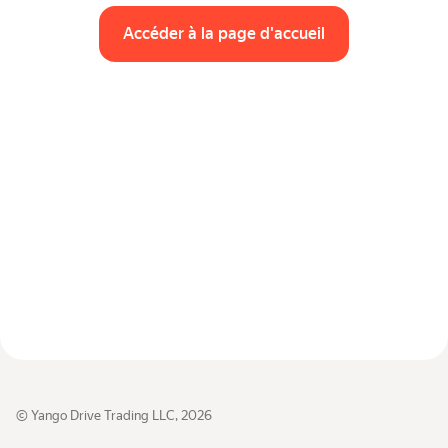
Véhicules par classes
Accéder à la page d'accueil
Liens utiles
Plan du site
Conditions générales
Déclaration de confidentialité
© Yango Drive Trading LLC, 2026